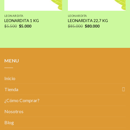
LEONARDITA
LEONARDITA
LEONARDITA 1 KG
LEONARDITA 22,7 KG
El
El
El
El
$
5.500
$
5.000
$
85.000
$
80.000
precio
precio
precio
precio
original
actual
original
actual
era:
es:
era:
es:
$5.500.
$5.000.
$85.000.
$80.000.
MENU
Inicio
Tienda
¿Cómo Comprar?
Nosotros
Blog