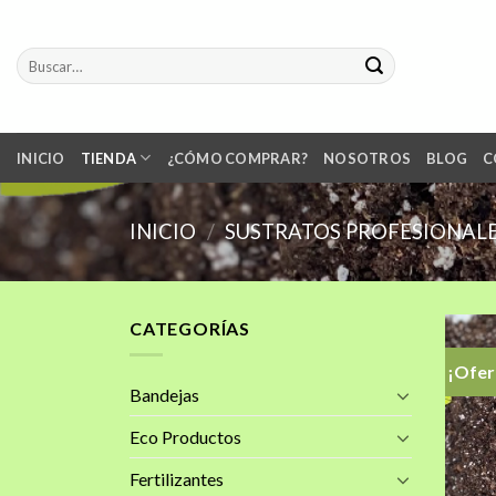
Skip
to
Buscar
content
por:
INICIO
TIENDA
¿CÓMO COMPRAR?
NOSOTROS
BLOG
C
INICIO
/
SUSTRATOS PROFESIONAL
CATEGORÍAS
¡Ofer
Bandejas
Eco Productos
Fertilizantes