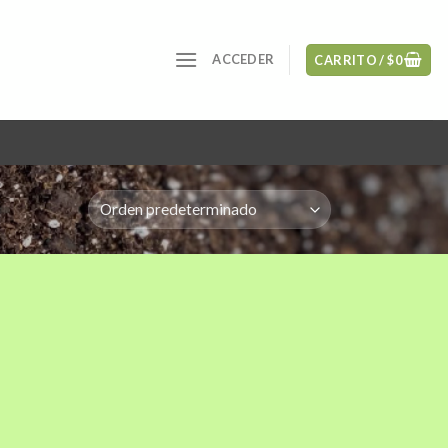
ACCEDER
CARRITO /
$
0