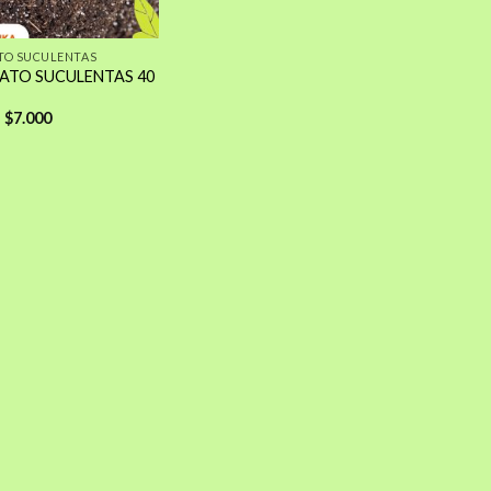
TO SUCULENTAS
ATO SUCULENTAS 40
El
El
$
7.000
precio
precio
original
actual
era:
es:
$8.600.
$7.000.