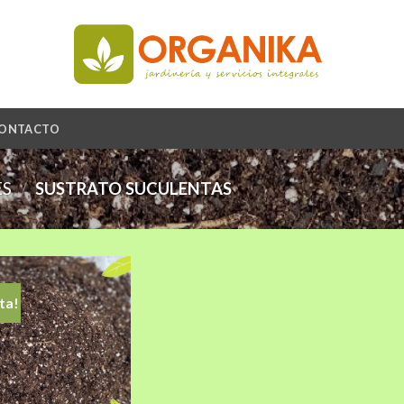
ONTACTO
ES
/
SUSTRATO SUCULENTAS
ta!
Añadir
a la
lista de
deseos