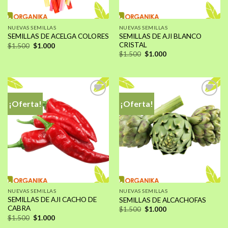
NUEVAS SEMILLAS
NUEVAS SEMILLAS
SEMILLAS DE AJI BLANCO
SEMILLAS DE ACELGA COLORES
CRISTAL
El
El
$
1.500
$
1.000
precio
precio
El
El
$
1.500
$
1.000
original
actual
precio
precio
era:
es:
original
actual
$1.500.
$1.000.
era:
es:
$1.500.
$1.000.
¡Oferta!
¡Oferta!
Añadir
Añadir
a la
a la
lista de
lista de
deseos
deseos
NUEVAS SEMILLAS
NUEVAS SEMILLAS
SEMILLAS DE AJI CACHO DE
SEMILLAS DE ALCACHOFAS
CABRA
El
El
$
1.500
$
1.000
precio
precio
El
El
$
1.500
$
1.000
original
actual
precio
precio