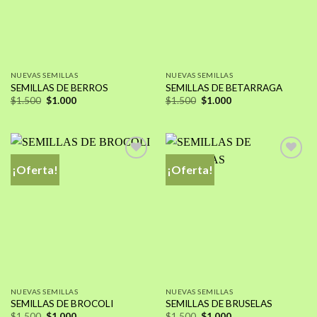
deseos
deseos
NUEVAS SEMILLAS
NUEVAS SEMILLAS
SEMILLAS DE BERROS
SEMILLAS DE BETARRAGA
El
El
El
El
$
1.500
$
1.000
$
1.500
$
1.000
precio
precio
precio
precio
original
actual
original
actual
era:
es:
era:
es:
$1.500.
$1.000.
$1.500.
$1.000.
¡Oferta!
¡Oferta!
Añadir
Añadir
a la
a la
lista de
lista de
deseos
deseos
NUEVAS SEMILLAS
NUEVAS SEMILLAS
SEMILLAS DE BROCOLI
SEMILLAS DE BRUSELAS
El
El
El
El
$
1.500
$
1.000
$
1.500
$
1.000