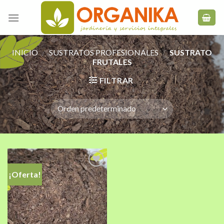
Skip
to
content
INICIO
/
SUSTRATOS PROFESIONALES
/
SUSTRATO
FRUTALES
FILTRAR
¡Oferta!
Añadir
a la
lista de
deseos