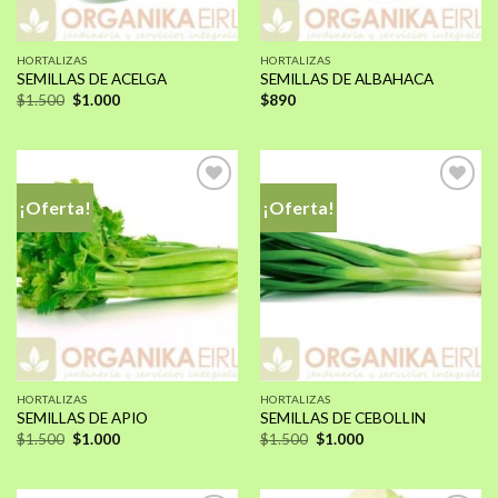
HORTALIZAS
HORTALIZAS
SEMILLAS DE ACELGA
SEMILLAS DE ALBAHACA
El
El
$
1.500
$
1.000
$
890
precio
precio
original
actual
era:
es:
$1.500.
$1.000.
¡Oferta!
¡Oferta!
Añadir
Añadir
a la
a la
lista de
lista de
deseos
deseos
HORTALIZAS
HORTALIZAS
SEMILLAS DE APIO
SEMILLAS DE CEBOLLIN
El
El
El
El
$
1.500
$
1.000
$
1.500
$
1.000
precio
precio
precio
precio
original
actual
original
actual
era:
es:
era:
es:
$1.500.
$1.000.
$1.500.
$1.000.