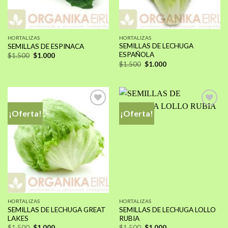
HORTALIZAS
HORTALIZAS
SEMILLAS DE LECHUGA
SEMILLAS DE ESPINACA
ESPAÑOLA
El
El
$
1.500
$
1.000
precio
precio
El
El
$
1.500
$
1.000
original
actual
precio
precio
era:
es:
original
actual
$1.500.
$1.000.
era:
es:
$1.500.
$1.000.
¡Oferta!
¡Oferta!
Añadir
Añadir
a la
a la
lista de
lista de
deseos
deseos
HORTALIZAS
HORTALIZAS
SEMILLAS DE LECHUGA GREAT
SEMILLAS DE LECHUGA LOLLO
LAKES
RUBIA
El
El
El
El
$
1.500
$
1.000
$
1.500
$
1.000