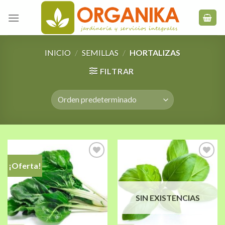
Skip
to
content
INICIO
/
SEMILLAS
/
HORTALIZAS
FILTRAR
¡Oferta!
Añadir
Añadir
a la
a la
SIN EXISTENCIAS
lista de
lista de
deseos
deseos