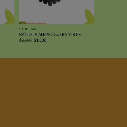
BANDEJAS
BANDEJA ALMACIGUERA 128 PS
El
El
$
2.000
$
1.500
precio
precio
original
actual
era:
es:
$2.000.
$1.500.