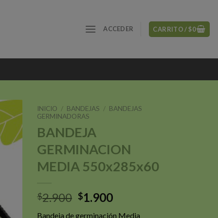
ACCEDER
CARRITO /
$
0
INICIO
/
BANDEJAS
/
BANDEJAS
GERMINADORAS
BANDEJA
GERMINACION
ñadir
a la
MEDIA 550x285x60
sta de
seos
El
El
2.900
1.900
$
$
precio
precio
Bandeja de germinación Media