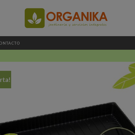
ONTACTO
rta!
A
li
de