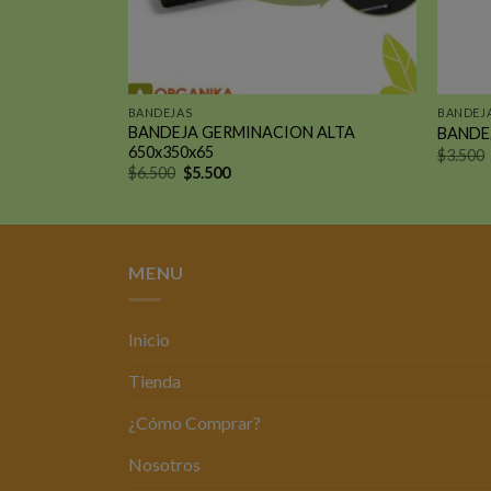
BANDEJAS
BANDEJ
BANDEJA GERMINACION ALTA
PS
BANDEJ
650x350x65
$
3.500
El
El
$
6.500
$
5.500
precio
precio
original
actual
era:
es:
$6.500.
$5.500.
MENU
Inicio
Tienda
¿Cómo Comprar?
Nosotros