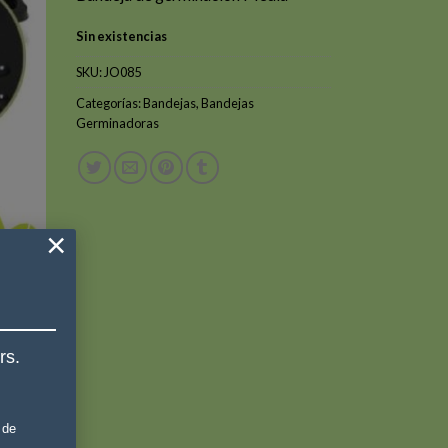
original
actual
era:
es:
Sin existencias
$2.900.
$1.900.
SKU:
JO085
Categorías:
Bandejas
,
Bandejas
Germinadoras
×
rs.
 de