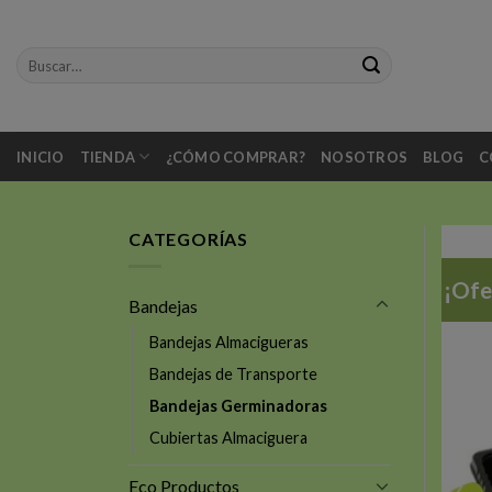
Skip
to
Buscar
content
por:
INICIO
TIENDA
¿CÓMO COMPRAR?
NOSOTROS
BLOG
C
CATEGORÍAS
¡Ofe
Bandejas
Bandejas Almacigueras
Bandejas de Transporte
Bandejas Germinadoras
Cubiertas Almaciguera
Eco Productos