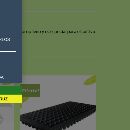
da de polipropileno y es especial para el cultivo
IRLOS
VA
¡Oferta!
CRUZ
Añadir
Añadir
a la
a la
ista de
lista de
deseos
deseos