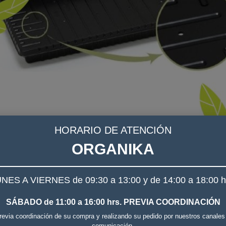
HORARIO DE ATENCIÓN
ORGANIKA
NES A VIERNES de 09:30 a 13:00 y de 14:00 a 18:00 h
SÁBADO de 11:00 a 16:00 hrs. PREVIA COORDINACIÓN
revia coordinación de su compra y realizando su pedido por nuestros canales
comunicación.