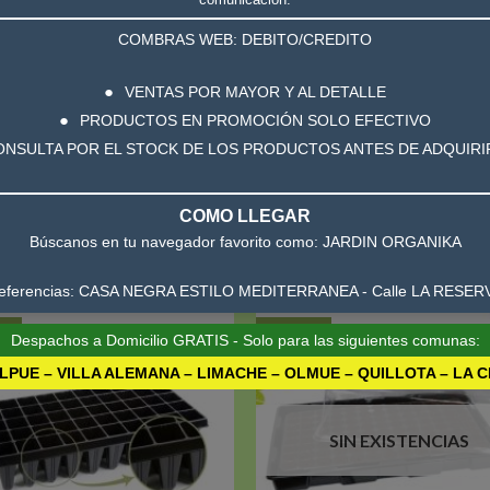
COMBRAS WEB: DEBITO/CREDITO
RACIONES (0)
VENTAS POR MAYOR Y AL DETALLE
 total 9,405 Lts, el espesor disponible es de 1.5mm, está constitui
PRODUCTOS EN PROMOCIÓN SOLO EFECTIVO
ONSULTA POR EL STOCK DE LOS PRODUCTOS ANTES DE ADQUIR
COMO LLEGAR
Búscanos en tu navegador favorito como: JARDIN ORGANIKA
eferencias: CASA NEGRA ESTILO MEDITERRANEA - Calle LA RESER
ta!
¡Oferta!
Despachos a Domicilio GRATIS - Solo para las siguientes comunas:
LPUE – VILLA ALEMANA – LIMACHE – OLMUE – QUILLOTA – LA 
Añadir
a la
lista de
l
deseos
SIN EXISTENCIAS