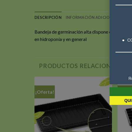
DESCRIPCIÓN
INFORMACIÓN ADICIONAL
VALO
Bandeja de germinación alta dispone de un volumen
en hidroponía y en general
C
PRODUCTOS RELACIONADOS
R
¡Oferta!
¡Ofer
QUI
Añadir
Añadir
a la
a la
lista de
lista de
deseos
deseos