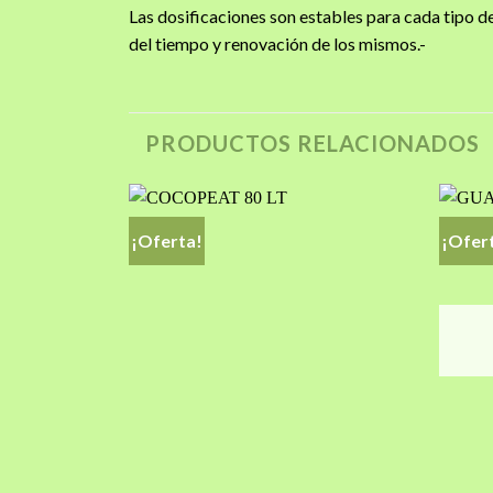
Las dosificaciones son estables para cada tipo de
del tiempo y renovación de los mismos.-
PRODUCTOS RELACIONADOS
¡Oferta!
¡Ofer
Añadir
Añadir
a la
a la
lista de
lista de
deseos
deseos