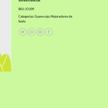
Sin existencias
$2.500.
$2.000.
SKU:
JO109
Categorías:
Guano rojo
,
Mejoradores de
Suelo