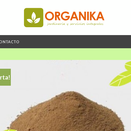
ONTACTO
rta!
A
li
de