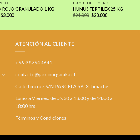
ROJO
HUMUS DE LOMBRIZ
 ROJO GRANULADO 1 KG
HUMUS FERTILEX 25 KG
El
El
El
El
$
3.000
$
21.000
$
20.000
precio
precio
precio
precio
original
actual
original
actual
era:
es:
era:
es:
$4.000.
$3.000.
$21.000.
$20.000.
ATENCIÓN AL CLIENTE
+56 9 8754 4641
contacto@jardinorganika.cl
Calle Jimenez S/N PARCELA 5B-3. Limache
Lunes a Viernes: de 09:30 a 13:00 y de 14:00 a
18:00 hrs
Términos y Condiciones