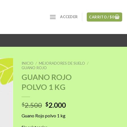
ACCEDER
CARRITO /
$
0
INICIO
/
MEJORADORES DE SUELO
/
GUANO ROJO
GUANO ROJO
POLVO 1 KG
ñadir
a la
sta de
seos
El
El
2.500
2.000
$
$
precio
precio
Guano Rojo polvo 1 kg
original
actual
era:
es: