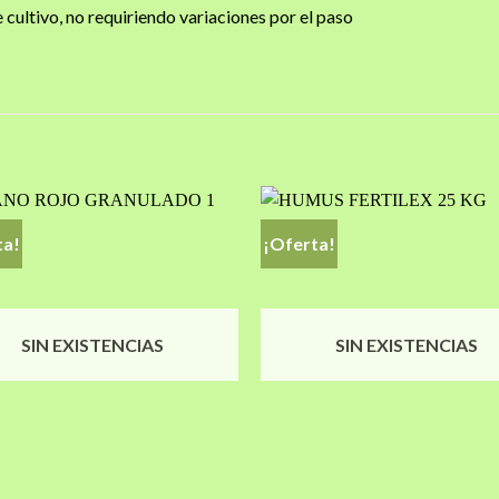
 cultivo, no requiriendo variaciones por el paso
ta!
¡Oferta!
Añadir
a la
lista de
l
deseos
SIN EXISTENCIAS
SIN EXISTENCIAS