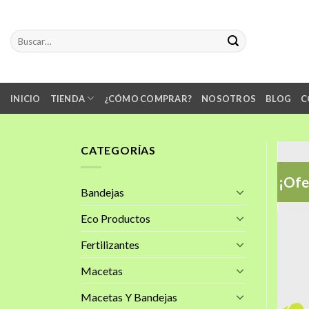
Skip
to
Buscar
content
por:
INICIO
TIENDA
¿CÓMO COMPRAR?
NOSOTROS
BLOG
C
CATEGORÍAS
¡Ofe
Bandejas
Eco Productos
Fertilizantes
Macetas
Macetas Y Bandejas