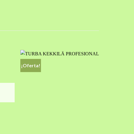
¡Oferta!
Añadir
Añadir
a la
a la
ista de
lista de
deseos
deseos