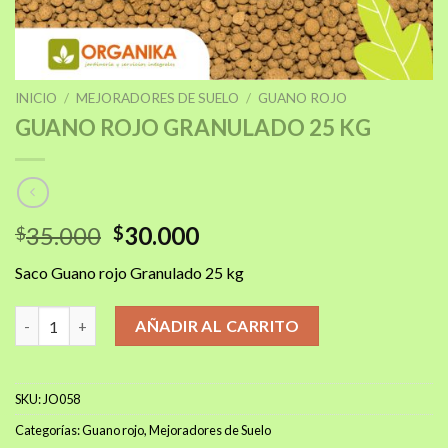
INICIO
/
MEJORADORES DE SUELO
/
GUANO ROJO
GUANO ROJO GRANULADO 25 KG
El
El
35.000
30.000
$
$
precio
precio
Saco Guano rojo Granulado 25 kg
original
actual
era:
es:
GUANO ROJO GRANULADO 25 KG cantidad
AÑADIR AL CARRITO
$35.000.
$30.000.
SKU:
JO058
Categorías:
Guano rojo
,
Mejoradores de Suelo