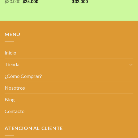
El
El
$
30.000
$
25.000
$
32.000
precio
precio
original
actual
era:
es:
$30.000.
$25.000.
MENU
Inicio
Tienda
¿Cómo Comprar?
Nosotros
Blog
Contacto
ATENCIÓN AL CLIENTE