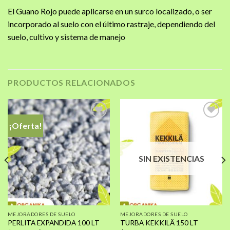
El Guano Rojo puede aplicarse en un surco localizado, o ser
incorporado al suelo con el último rastraje, dependiendo del
suelo, cultivo y sistema de manejo
PRODUCTOS RELACIONADOS
¡Oferta!
Añadir
Añadir
a la
a la
SIN EXISTENCIAS
lista de
lista de
deseos
deseos
MEJORADORES DE SUELO
MEJORADORES DE SUELO
PERLITA EXPANDIDA 100 LT
TURBA KEKKILÄ 150 LT