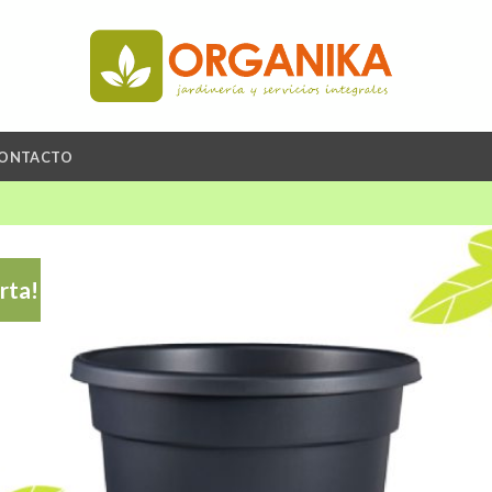
ONTACTO
rta!
A
li
de