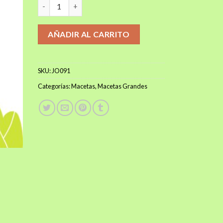
MACETA MCD40 25 LT cantidad
$5.900.
$5.500.
AÑADIR AL CARRITO
SKU:
JO091
Categorías:
Macetas
,
Macetas Grandes