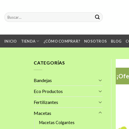
Skip
to
Buscar
content
por:
INICIO
TIENDA
¿CÓMO COMPRAR?
NOSOTROS
BLOG
C
CATEGORÍAS
¡Ofe
Bandejas
Eco Productos
Fertilizantes
Macetas
Macetas Colgantes