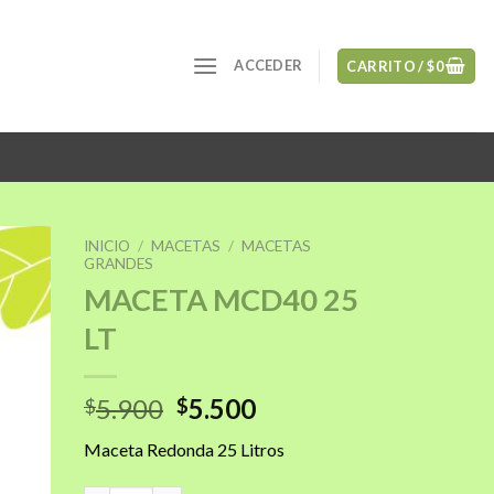
ACCEDER
CARRITO /
$
0
INICIO
/
MACETAS
/
MACETAS
GRANDES
MACETA MCD40 25
LT
ñadir
a la
sta de
seos
El
El
5.900
5.500
$
$
precio
precio
Maceta Redonda 25 Litros
original
actual
era:
es: