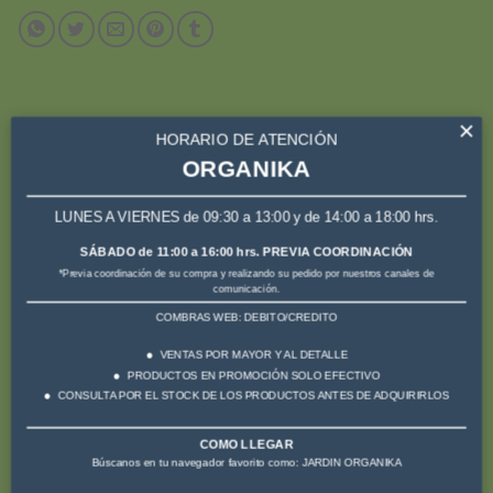
×
HORARIO DE ATENCIÓN
DESCRIPCIÓN
ORGANIKA
VALORACIONES (0)
LUNES A VIERNES de 09:30 a 13:00 y de 14:00 a 18:00 hrs.
SÁBADO de 11:00 a 16:00 hrs. PREVIA COORDINACIÓN
Múltiples orificios en el fondo de la maceta brindan riego y
*Previa coordinación de su compra y realizando su pedido por nuestros canales de
drenaje ideales para las plantas
comunicación.
COMBRAS WEB: DEBITO/CREDITO
Fácil apilamiento cuando no está en uso
VENTAS POR MAYOR Y AL DETALLE
PRODUCTOS EN PROMOCIÓN SOLO EFECTIVO
Peso ligero y resistente
CONSULTA POR EL STOCK DE LOS PRODUCTOS ANTES DE ADQUIRIRLOS
Duradero, resistente a la intemperie
COMO LLEGAR
Búscanos en tu navegador favorito como: JARDIN ORGANIKA
Uso extensivo de material reciclado