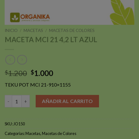
INICIO
/
MACETAS
/
MACETAS DE COLORES
MACETA MCI 21 4,2 LT AZUL
El
El
1.200
1.000
$
$
precio
precio
TEKU POT MCI 21-910×1155
original
actual
era:
es:
MACETA MCI 21 4,2 LT AZUL cantidad
AÑADIR AL CARRITO
$1.200.
$1.000.
SKU:
JO150
Categorías:
Macetas
,
Macetas de Colores