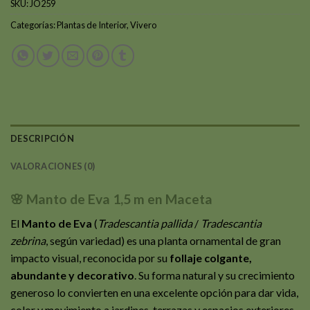
SKU:
JO259
Categorías:
Plantas de Interior
,
Vivero
DESCRIPCIÓN
VALORACIONES (0)
🌸 Manto de Eva 1,5 m en Maceta
El
Manto de Eva
(
Tradescantia pallida
/
Tradescantia
zebrina
, según variedad) es una planta ornamental de gran
impacto visual, reconocida por su
follaje colgante,
abundante y decorativo
. Su forma natural y su crecimiento
generoso lo convierten en una excelente opción para dar vida,
color y movimiento a jardines, terrazas y espacios exteriores