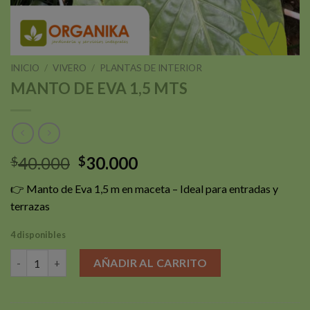
INICIO
/
VIVERO
/
PLANTAS DE INTERIOR
MANTO DE EVA 1,5 MTS
El
El
40.000
30.000
$
$
precio
precio
👉 Manto de Eva 1,5 m en maceta – Ideal para entradas y
original
actual
terrazas
era:
es:
$40.000.
$30.000.
4 disponibles
MANTO DE EVA 1,5 MTS cantidad
AÑADIR AL CARRITO