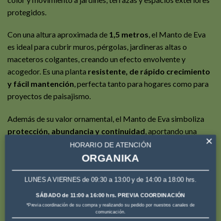
protegidos.
Con una altura aproximada de
1,5 metros
, el Manto de Eva
es ideal para cubrir muros, pérgolas, jardineras altas o
maceteros colgantes, creando un efecto envolvente y
acogedor. Es una planta
resistente, de rápido crecimiento
y fácil mantención
, perfecta tanto para hogares como para
proyectos de paisajismo.
Además de su valor ornamental, el Manto de Eva simboliza
protección, abundancia y continuidad
, aportando una
×
sensación natural de refugio y frescura a cualquier espacio.
HORARIO DE ATENCIÓN
ORGANIKA
🌱 Características principales
LUNES A VIERNES de 09:30 a 13:00 y de 14:00 a 18:00 hrs.
Altura aproximada:
1,5 m
SÁBADO de 11:00 a 16:00 hrs. PREVIA COORDINACIÓN
*Previa coordinación de su compra y realizando su pedido por nuestros canales de
Presentación:
en maceta
comunicación.