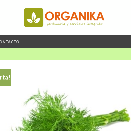
ONTACTO
rta!
A
li
de