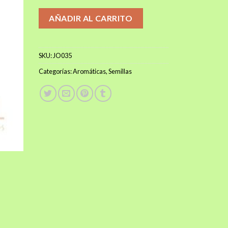
$1.500.
$1.000.
AÑADIR AL CARRITO
SKU:
JO035
Categorías:
Aromáticas
,
Semillas