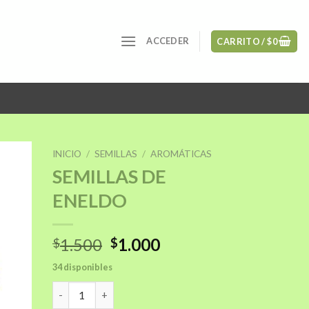
ACCEDER
CARRITO /
$
0
INICIO
/
SEMILLAS
/
AROMÁTICAS
SEMILLAS DE
ENELDO
ñadir
a la
sta de
El
El
1.500
1.000
$
$
seos
precio
precio
34 disponibles
original
actual
SEMILLAS DE ENELDO cantidad
era:
es: