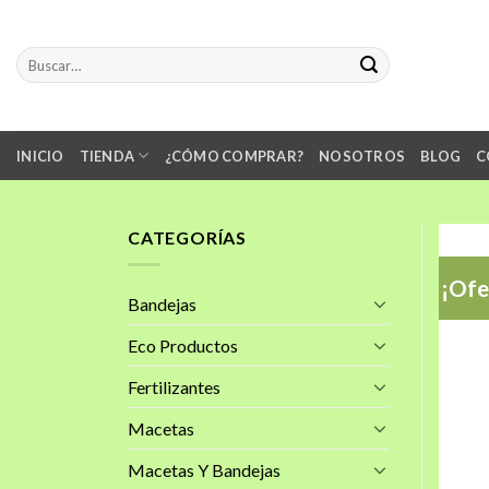
Skip
to
Buscar
content
por:
INICIO
TIENDA
¿CÓMO COMPRAR?
NOSOTROS
BLOG
C
CATEGORÍAS
¡Ofe
Bandejas
Eco Productos
Fertilizantes
Macetas
Macetas Y Bandejas