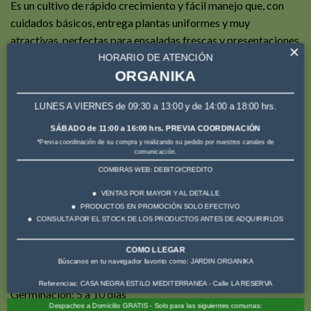
Es un cultivo de rápido crecimiento y fácil manejo que, con
cuidados básicos, entrega plantas uniformes y muy
atractivas, perfectas para ensaladas frescas y presentaciones
×
gourmet.
HORARIO DE ATENCIÓN
ORGANIKA
Características principales
Hojas rizadas de color rosado
LUNES A VIERNES de 09:30 a 13:00 y de 14:00 a 18:00 hrs.
Textura tierna y suave
SÁBADO de 11:00 a 16:00 hrs. PREVIA COORDINACIÓN
Alto valor ornamental
*Previa coordinación de su compra y realizando su pedido por nuestros canales de
comunicación.
Crecimiento rápido
COMBRAS WEB: DEBITO/CREDITO
Buen rendimiento
VENTAS POR MAYOR Y AL DETALLE
Requerimientos de cultivo
PRODUCTOS EN PROMOCIÓN SOLO EFECTIVO
CONSULTA POR EL STOCK DE LOS PRODUCTOS ANTES DE ADQUIRIRLOS
Exposición: Sol parcial
Riego: Frecuente y suave
COMO LLEGAR
Suelo: Fértil, suelto y bien drenado
Búscanos en tu navegador favorito como: JARDIN ORGANIKA
Época de siembra: Todo el año
Referencias: CASA NEGRA ESTILO MEDITERRANEA - Calle LA RESERVA
Germinación: 5 a 10 días
Despachos a Domicilio GRATIS - Solo para las siguientes comunas: