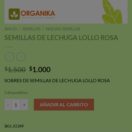
INICIO
/
SEMILLAS
/
NUEVAS SEMILLAS
SEMILLAS DE LECHUGA LOLLO ROSA
El
El
1.500
1.000
$
$
precio
precio
SOBRES DE SEMILLAS DE LECHUGA LOLLO ROSA
original
actual
era:
es:
5 disponibles
$1.500.
$1.000.
SEMILLAS DE LECHUGA LOLLO ROSA cantidad
AÑADIR AL CARRITO
SKU:
JO249