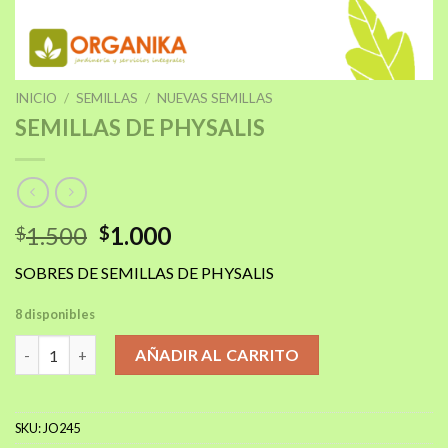
INICIO
/
SEMILLAS
/
NUEVAS SEMILLAS
SEMILLAS DE PHYSALIS
El
El
1.500
1.000
$
$
precio
precio
SOBRES DE SEMILLAS DE PHYSALIS
original
actual
era:
es:
8 disponibles
$1.500.
$1.000.
SEMILLAS DE PHYSALIS cantidad
AÑADIR AL CARRITO
SKU:
JO245