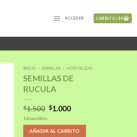
ACCEDER
CARRITO /
$
0
INICIO
/
SEMILLAS
/
HORTALIZAS
SEMILLAS DE
RUCULA
ñadir
a la
sta de
El
El
1.500
1.000
$
$
seos
precio
precio
1 disponibles
original
actual
era:
es:
AÑADIR AL CARRITO