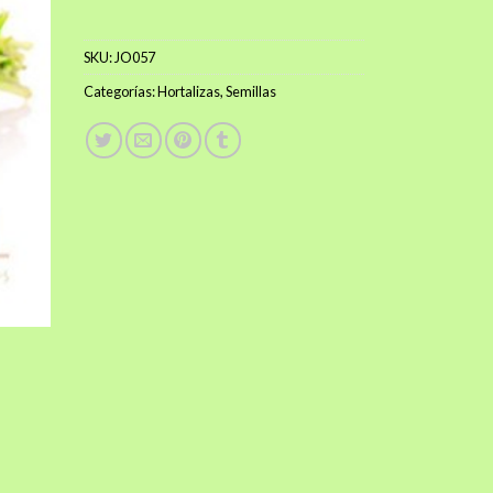
$1.500.
$1.000.
SKU:
JO057
Categorías:
Hortalizas
,
Semillas