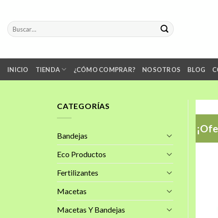
Skip
to
Buscar
content
por:
INICIO
TIENDA
¿CÓMO COMPRAR?
NOSOTROS
BLOG
C
CATEGORÍAS
¡Ofe
Bandejas
Eco Productos
Fertilizantes
Macetas
Macetas Y Bandejas