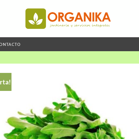
ONTACTO
rta!
A
li
de