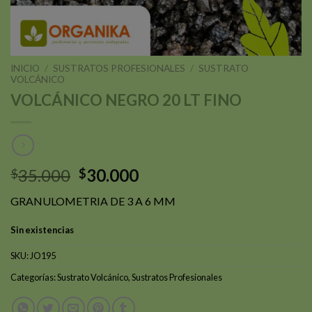
INICIO
/
SUSTRATOS PROFESIONALES
/
SUSTRATO
VOLCÁNICO
VOLCÁNICO NEGRO 20 LT FINO
El
El
35.000
30.000
$
$
precio
precio
GRANULOMETRIA DE 3 A 6 MM
original
actual
era:
es:
Sin existencias
$35.000.
$30.000.
SKU:
JO195
Categorías:
Sustrato Volcánico
,
Sustratos Profesionales