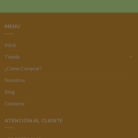
original
actual
original
actual
era:
es:
era:
es:
$5.500.
$4.500.
$6.000.
$5.000.
MENU
Inicio
Tienda
¿Cómo Comprar?
Nosotros
Blog
Contacto
ATENCIÓN AL CLIENTE