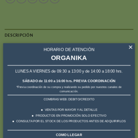
DESCRIPCIÓN
×
VALORACIONES (0)
HORARIO DE ATENCIÓN
ORGANIKA
El sustrato volcánico es un material sólido de origen
volcánico que se utiliza como sustrato inerte para las plantas.
LUNES A VIERNES de 09:30 a 13:00 y de 14:00 a 18:00 hrs.
Se trata de fragmentos de entre 3 y 15 milímetros de
SÁBADO de 11:00 a 16:00 hrs. PREVIA COORDINACIÓN
diámetro que se encuentran en las laderas y depresiones
*Previa coordinación de su compra y realizando su pedido por nuestros canales de
comunicación.
cercanas a los volcanes.
COMBRAS WEB: DEBITO/CREDITO
El sustrato volcánico es ideal para el cultivo de bonsáis, ya
VENTAS POR MAYOR Y AL DETALLE
que promueve el drenaje, la oxigenación de las raíces y la
PRODUCTOS EN PROMOCIÓN SOLO EFECTIVO
CONSULTA POR EL STOCK DE LOS PRODUCTOS ANTES DE ADQUIRIRLOS
absorción de agua
COMO LLEGAR
El sustrato mixto es una mezcla de arenas volcánicas, pomice