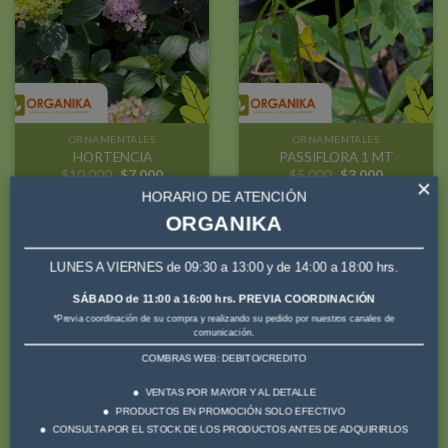
a la
a la
lista de
lista de
deseos
deseos
ORNAMENTALES
ORNAMENTALES
HORTENCIA
PASSIFLORA 1 MT
El
El
El
El
$
10.000
$
7.000
$
5.000
$
3.000
×
precio
precio
precio
precio
HORARIO DE ATENCIÓN
original
actual
original
actual
era:
es:
era:
es:
ORGANIKA
$10.000.
$7.000.
$5.000.
$3.000.
LUNES A VIERNES de 09:30 a 13:00 y de 14:00 a 18:00 hrs.
¡Oferta!
¡Oferta!
SÁBADO de 11:00 a 16:00 hrs. PREVIA COORDINACIÓN
*Previa coordinación de su compra y realizando su pedido por nuestros canales de
Añadir
Añadir
comunicación.
a la
a la
COMBRAS WEB: DEBITO/CREDITO
lista de
lista de
deseos
deseos
VENTAS POR MAYOR Y AL DETALLE
PRODUCTOS EN PROMOCIÓN SOLO EFECTIVO
CONSULTA POR EL STOCK DE LOS PRODUCTOS ANTES DE ADQUIRIRLOS