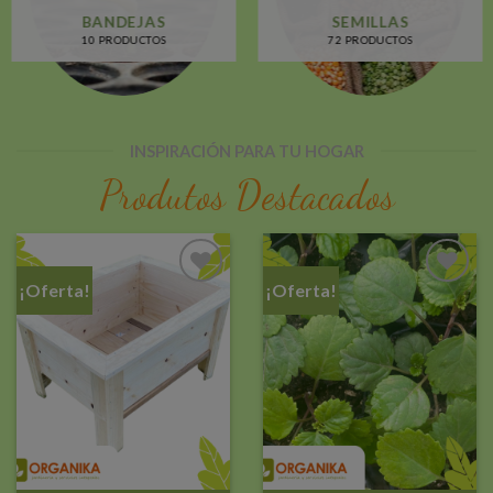
BANDEJAS
SEMILLAS
10 PRODUCTOS
72 PRODUCTOS
INSPIRACIÓN PARA TU HOGAR
Produtos Destacados
¡Oferta!
¡Oferta!
Añadir
Añadir
a la
a la
lista de
lista de
deseos
deseos