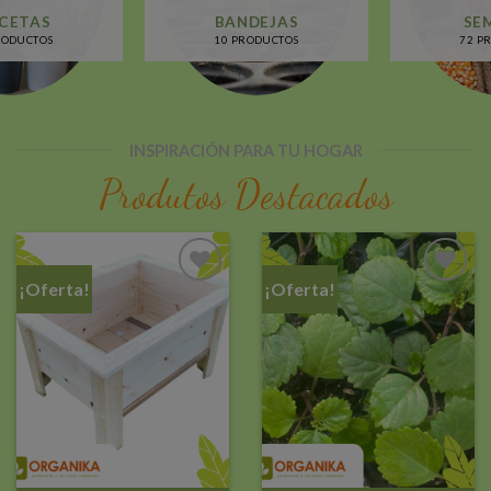
BANDEJAS
SEMILLAS
10 PRODUCTOS
72 PRODUCTOS
INSPIRACIÓN PARA TU HOGAR
Produtos Destacados
¡Oferta!
¡Oferta!
Añadir
Añadir
a la
a la
lista de
lista de
deseos
deseos