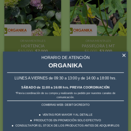
a la
a la
lista de
lista de
deseos
deseos
ORNAMENTALES
ORNAMENTALES
HORTENCIA
PASSIFLORA 1 MT
El
El
El
El
$
10.000
$
7.000
$
5.000
$
3.000
×
precio
precio
precio
precio
HORARIO DE ATENCIÓN
original
actual
original
actual
era:
es:
era:
es:
ORGANIKA
$10.000.
$7.000.
$5.000.
$3.000.
LUNES A VIERNES de 09:30 a 13:00 y de 14:00 a 18:00 hrs.
¡Oferta!
¡Oferta!
SÁBADO de 11:00 a 16:00 hrs. PREVIA COORDINACIÓN
*Previa coordinación de su compra y realizando su pedido por nuestros canales de
Añadir
Añadir
comunicación.
a la
a la
COMBRAS WEB: DEBITO/CREDITO
lista de
lista de
deseos
deseos
VENTAS POR MAYOR Y AL DETALLE
PRODUCTOS EN PROMOCIÓN SOLO EFECTIVO
CONSULTA POR EL STOCK DE LOS PRODUCTOS ANTES DE ADQUIRIRLOS