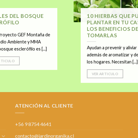
LES DEL BOSQUE
10 HIERBAS QUE P
RÓFILO
PLANTAR EN TU CA
LOS BENEFICIOS D
Proyecto GEF Montaña de
TOMARLAS
dio Ambiente y MMA
Ayudan a prevenir y aliviar 
bosque esclerófilo es [...]
además de aromatizar y d
RTICULO
los hogares. Necesitan [...]
VER ARTICULO
ATENCIÓN AL CLIENTE
+56 9 8754 4641
contacto@jardinorganika.cl