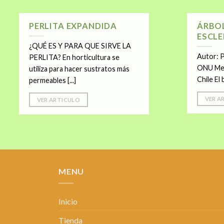
PERLITA EXPANDIDA
ÁRBO
ESCLE
¿QUÉ ES Y PARA QUE SIRVE LA
Autor: 
PERLITA? En horticultura se
ONU Me
utiliza para hacer sustratos más
Chile El 
permeables [...]
VER A
VER ARTICULO
MENU
Inicio
Tienda