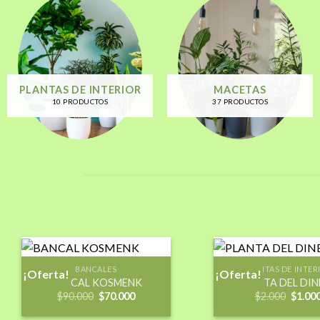
DE
BOLSAS DE CULTIVO
12 PRODUCTOS
BANCALES
PLANTAS DE INTER
¡Oferta!
¡Oferta!
BANCAL KOSMENK
PLANTA DEL DI
El
El
El
$
90.000
$
70.000
$
2.000
$
1.00
precio
precio
precio
Añadir
original
actual
origina