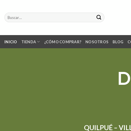
Skip
to
Buscar
content
por:
INICIO
TIENDA
¿CÓMO COMPRAR?
NOSOTROS
BLOG
C
D
QUILPUÉ – VI