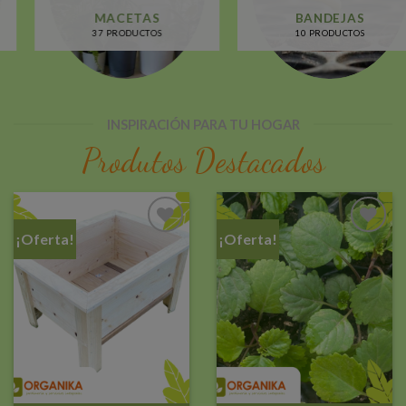
BANDEJAS
SEMILLAS
10 PRODUCTOS
72 PRODUCTOS
INSPIRACIÓN PARA TU HOGAR
Produtos Destacados
¡Oferta!
¡Oferta!
Añadir
Añadir
a la
a la
lista de
lista de
deseos
deseos