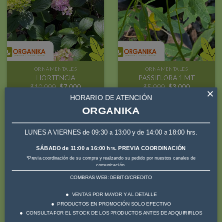
a la
a la
lista de
lista de
deseos
deseos
ORNAMENTALES
ORNAMENTALES
HORTENCIA
PASSIFLORA 1 MT
El
El
El
El
$
10.000
$
7.000
$
5.000
$
3.000
×
precio
precio
precio
precio
HORARIO DE ATENCIÓN
original
actual
original
actual
era:
es:
era:
es:
ORGANIKA
$10.000.
$7.000.
$5.000.
$3.000.
LUNES A VIERNES de 09:30 a 13:00 y de 14:00 a 18:00 hrs.
¡Oferta!
¡Oferta!
SÁBADO de 11:00 a 16:00 hrs. PREVIA COORDINACIÓN
*Previa coordinación de su compra y realizando su pedido por nuestros canales de
Añadir
Añadir
comunicación.
a la
a la
COMBRAS WEB: DEBITO/CREDITO
lista de
lista de
deseos
deseos
VENTAS POR MAYOR Y AL DETALLE
PRODUCTOS EN PROMOCIÓN SOLO EFECTIVO
CONSULTA POR EL STOCK DE LOS PRODUCTOS ANTES DE ADQUIRIRLOS