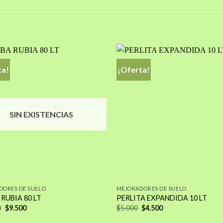
ta!
¡Oferta!
Añadir
a la
lista de
l
deseos
SIN EXISTENCIAS
DORES DE SUELO
MEJORADORES DE SUELO
RUBIA 80 LT
PERLITA EXPANDIDA 10 LT
El
El
El
El
0
$
9.500
$
5.000
$
4.500
precio
precio
precio
precio
original
actual
original
actual