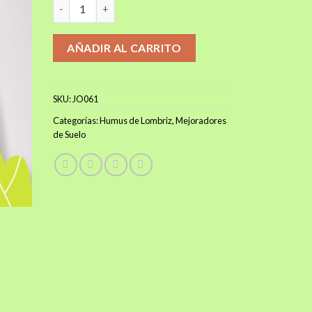
HUMUS DE LOMBRIZ 25 KG cantidad
$28.000.
$22.000.
AÑADIR AL CARRITO
SKU:
JO061
Categorías:
Humus de Lombriz
,
Mejoradores
de Suelo