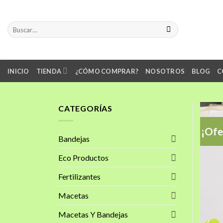
Skip
to
Buscar
content
por:
INICIO
TIENDA
¿CÓMO COMPRAR?
NOSOTROS
BLOG
C
CATEGORÍAS
¡Ofe
Bandejas
Eco Productos
Fertilizantes
Macetas
Macetas Y Bandejas