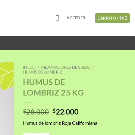
ACCEDER
CARRITO /
$
0
INICIO
/
MEJORADORES DE SUELO
/
HUMUS DE LOMBRIZ
HUMUS DE
LOMBRIZ 25 KG
ñadir
a la
sta de
seos
El
El
28.000
22.000
$
$
precio
precio
Humus de lombriz Roja Californiana
original
actual
era:
es: