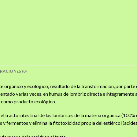
RACIONES (0)
orgánico y ecológico, resultado de la transformación, por parte d
entado varias veces, en humus de lombriz directa e íntegramente a
ca como producto ecológico.
 el tracto intestinal de las lombrices de la materia orgánica (100%
y fermentos y elimina la fitotoxicidad propia del estiércol (acidez,
doro y no deja residuos al tacto.