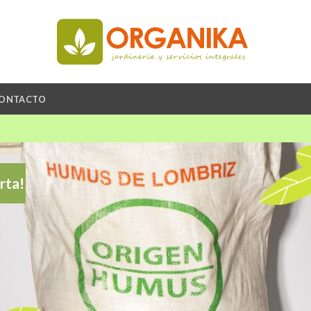
ONTACTO
rta!
A
li
de