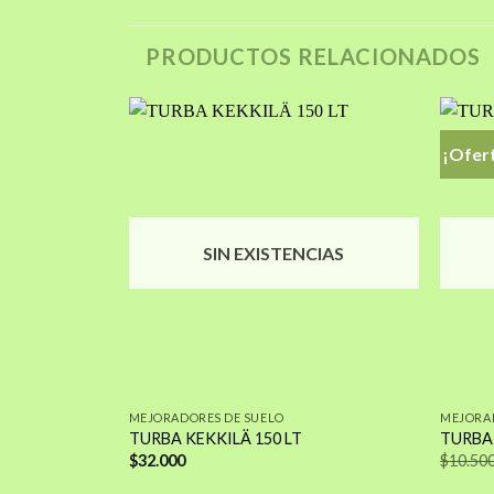
PRODUCTOS RELACIONADOS
¡Ofer
Añadir
Añadir
a la
a la
lista de
lista de
deseos
deseos
SIN EXISTENCIAS
MEJORADORES DE SUELO
MEJORA
TURBA KEKKILÄ 150 LT
TURBA 
$
32.000
$
10.50