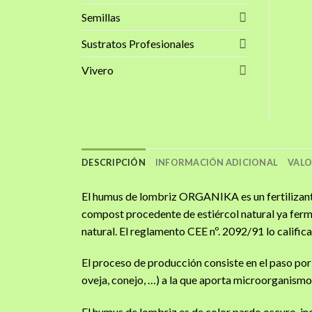
Semillas
Sustratos Profesionales
Vivero
DESCRIPCIÓN
INFORMACIÓN ADICIONAL
VALO
El humus de lombriz ORGANIKA es un fertilizante 
compost procedente de estiércol natural ya ferm
natural. El reglamento CEE nº. 2092/91 lo califi
El proceso de producción consiste en el paso por
oveja, conejo, …) a la que aporta microorganismos 
El humus de lombriz es de color pardo oscuro, ino