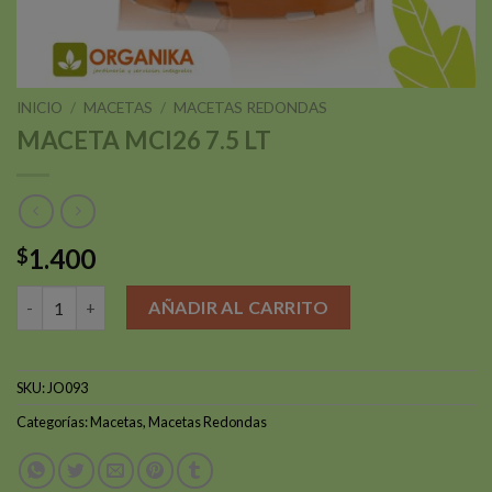
INICIO
/
MACETAS
/
MACETAS REDONDAS
MACETA MCI26 7.5 LT
1.400
$
MACETA MCI26 7.5 LT cantidad
AÑADIR AL CARRITO
SKU:
JO093
Categorías:
Macetas
,
Macetas Redondas