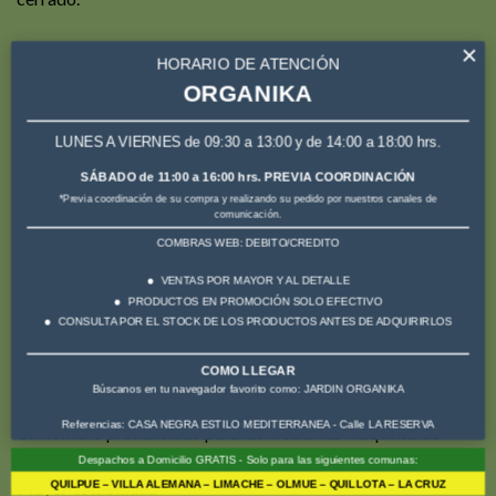
×
MEJORES PLANTAS
HORARIO DE ATENCIÓN
Reducción de tiempo de cultivo
ORGANIKA
Crecimiento rápido y plantas sanas mediante riego y drenaje
óptimos.
LUNES A VIERNES de 09:30 a 13:00 y de 14:00 a 18:00 hrs.
Crecimiento óptimo de la raíces
SÁBADO de 11:00 a 16:00 hrs. PREVIA COORDINACIÓN
La renuncia a los nervios interiores de apilamiento favorece el
*Previa coordinación de su compra y realizando su pedido por nuestros canales de
crecimiento de las raíces.
comunicación.
Tasa de pérdidas muy baja
COMBRAS WEB: DEBITO/CREDITO
Sin alteración o daños en las raíces por penetración de luz.
VENTAS POR MAYOR Y AL DETALLE
PRODUCTOS EN PROMOCIÓN SOLO EFECTIVO
MÁXIMA EFICACIA
CONSULTA POR EL STOCK DE LOS PRODUCTOS ANTES DE ADQUIRIRLOS
Mejor rendimiento de apilado
COMO LLEGAR
Se apila perfectamente sobre el borde de facetas patentado
Búscanos en tu navegador favorito como: JARDIN ORGANIKA
Mejor manejo
Referencias: CASA NEGRA ESTILO MEDITERRANEA - Calle LA RESERVA
Un hombro pronunciado para las modernas máquinas de
manipulación.
Despachos a Domicilio GRATIS - Solo para las siguientes comunas:
QUILPUE – VILLA ALEMANA – LIMACHE – OLMUE – QUILLOTA – LA CRUZ
Mayor estabilidad