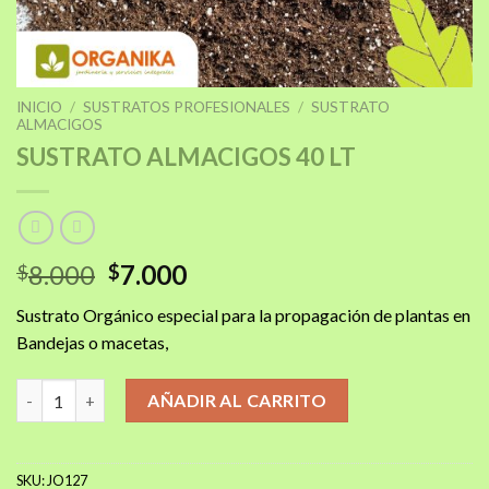
INICIO
/
SUSTRATOS PROFESIONALES
/
SUSTRATO
ALMACIGOS
SUSTRATO ALMACIGOS 40 LT
El
El
8.000
7.000
$
$
precio
precio
Sustrato Orgánico especial para la propagación de plantas en
original
actual
Bandejas o macetas,
era:
es:
$8.000.
$7.000.
SUSTRATO ALMACIGOS 40 LT cantidad
AÑADIR AL CARRITO
SKU:
JO127