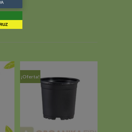
VA
CRUZ
¡Oferta!
Añadir
Añadir
a la
a la
ista de
lista de
deseos
deseos