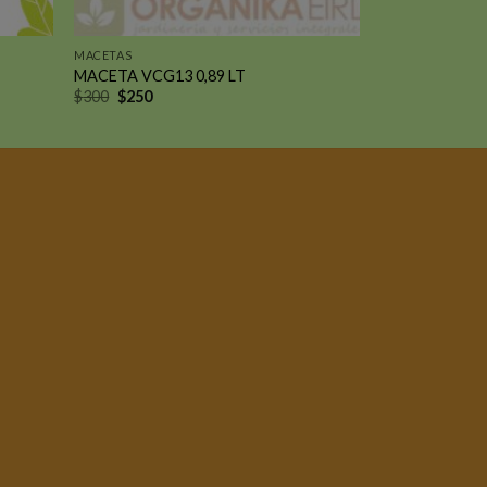
MACETAS
MACETA VCG13 0,89 LT
El
El
$
300
$
250
precio
precio
original
actual
era:
es:
$300.
$250.