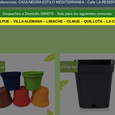
eferencias: CASA NEGRA ESTILO MEDITERRANEA - Calle LA RESER
Despachos a Domicilio GRATIS - Solo para las siguientes comunas:
ción continua y constructiva.
LPUE – VILLA ALEMANA – LIMACHE – OLMUE – QUILLOTA – LA 
ta!
¡Oferta!
Añadir
a la
lista de
l
deseos