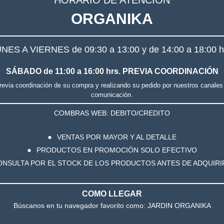
ORGANIKA
NES A VIERNES de 09:30 a 13:00 y de 14:00 a 18:00 h
SÁBADO de 11:00 a 16:00 hrs. PREVIA COORDINACIÓN
revia coordinación de su compra y realizando su pedido por nuestros canales
go y drenaje óptimos.
comunicación.
COMBRAS WEB: DEBITO/CREDITO
VENTAS POR MAYOR Y AL DETALLE
garantizan un perfecto desafilado.
PRODUCTOS EN PROMOCIÓN SOLO EFECTIVO
ONSULTA POR EL STOCK DE LOS PRODUCTOS ANTES DE ADQUIR
s patentado.
oras. El borde alisado es especialmente agradable de manejar y r
COMO LLEGAR
Búscanos en tu navegador favorito como: JARDIN ORGANIKA
gura la estabilidad en cintas de transporte.