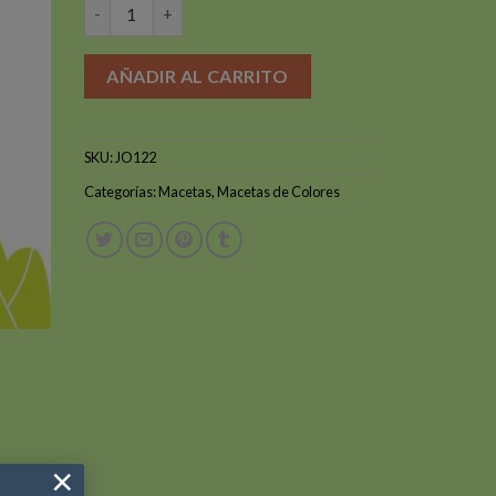
MACETA VCG9 VERDE cantidad
$200.
$150.
AÑADIR AL CARRITO
SKU:
JO122
Categorías:
Macetas
,
Macetas de Colores
×