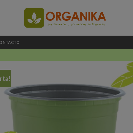
ONTACTO
rta!
A
li
de