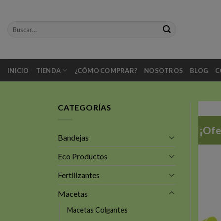
Skip
to
Buscar
content
por:
INICIO
TIENDA
¿CÓMO COMPRAR?
NOSOTROS
BLOG
C
CATEGORÍAS
¡Ofe
Bandejas
Eco Productos
Fertilizantes
Macetas
Macetas Colgantes