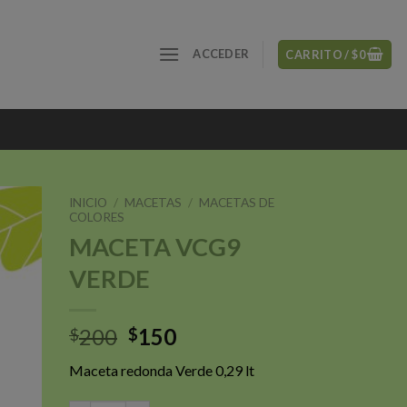
ACCEDER
CARRITO /
$
0
INICIO
/
MACETAS
/
MACETAS DE
COLORES
MACETA VCG9
VERDE
ñadir
a la
sta de
seos
El
El
200
150
$
$
precio
precio
Maceta redonda Verde 0,29 lt
original
actual
era:
es: