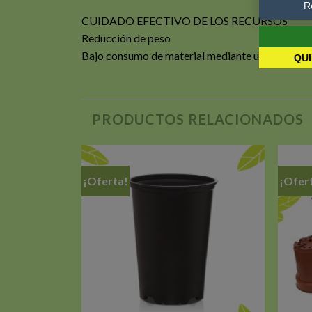
R
CUIDADO EFECTIVO DE LOS RECURSOS
Reducción de peso
Bajo consumo de material mediante una optimiza
QUI
PRODUCTOS RELACIONADOS
¡Oferta!
¡Ofer
Añadir
Añadir
a la
a la
lista de
lista de
deseos
deseos