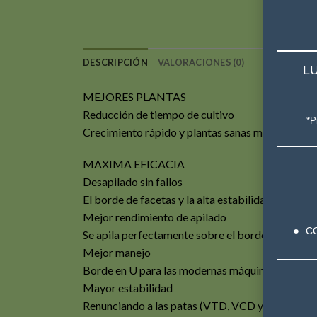
DESCRIPCIÓN
VALORACIONES (0)
LU
MEJORES PLANTAS
Reducción de tiempo de cultivo
*P
Crecimiento rápido y plantas sanas mediante rie
MAXIMA EFICACIA
Desapilado sin fallos
El borde de facetas y la alta estabilidad lateral 
Mejor rendimiento de apilado
C
Se apila perfectamente sobre el borde de faceta
Mejor manejo
Borde en U para las modernas máquinas enmacetad
Mayor estabilidad
Renunciando a las patas (VTD, VCD y VCC) se ase